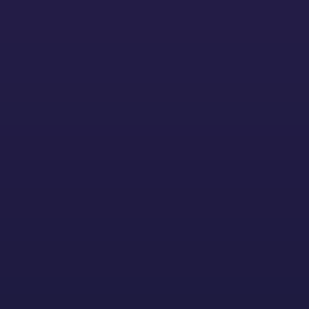
交互设计
设计用户与产品之间的互动方式，提升使用体验