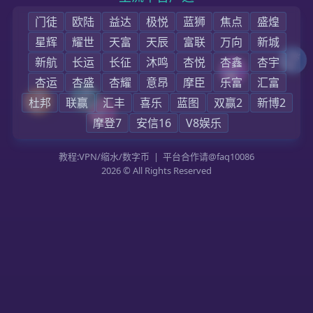
首页
关于我们
企业快讯